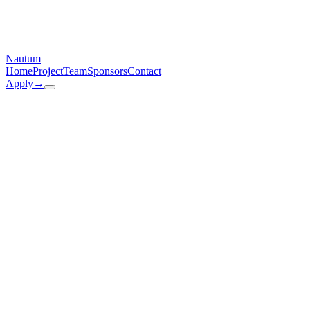
Nautum
Home
Project
Team
Sponsors
Contact
Apply
→
Verantwortlicher für die Datenverarbeitung auf dieser Website im
Sinne der Datenschutz-Grundverordnung (DSGVO) ist:
Nautum