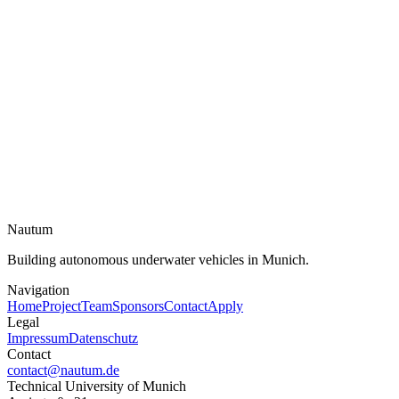
können Sie der Verarbeitung jederzeit mit Wirkung für die Zukunft
widersprechen.
Wir behalten uns vor, diese Datenschutzerklärung anzupassen, damit
sie stets den aktuellen rechtlichen Anforderungen entspricht oder um
Änderungen unserer Leistungen und Angebote umzusetzen. Für
Ihren erneuten Besuch gilt die jeweils aktuelle
Datenschutzerklärung.
Nautum
Building autonomous underwater vehicles in Munich.
Navigation
Home
Project
Team
Sponsors
Contact
Apply
Legal
Impressum
Datenschutz
Contact
contact@nautum.de
Technical University of Munich